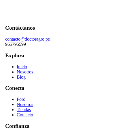
Contáctanos
contacto@doctoragro.pe
965795599
Explora
Inicio
Nosotros
Blog
Conecta
Foro
Nosotros
Tiendas
Contacto
Confianza