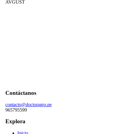
AVGUST
Contáctanos
contacto@doctoragro.pe
965795599
Explora
Inicio