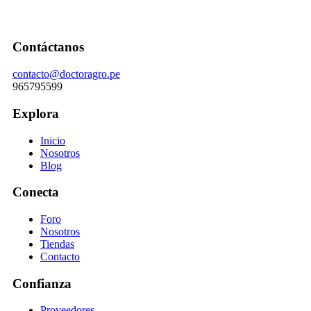
Contáctanos
contacto@doctoragro.pe
965795599
Explora
Inicio
Nosotros
Blog
Conecta
Foro
Nosotros
Tiendas
Contacto
Confianza
Proveedores