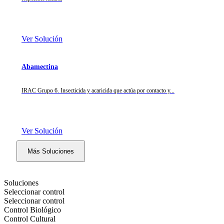
Ver Solución
Abamectina
IRAC Grupo 6. Insecticida y acaricida que actúa por contacto y...
Ver Solución
Más Soluciones
Soluciones
Seleccionar control
Seleccionar control
Control Biológico
Control Cultural