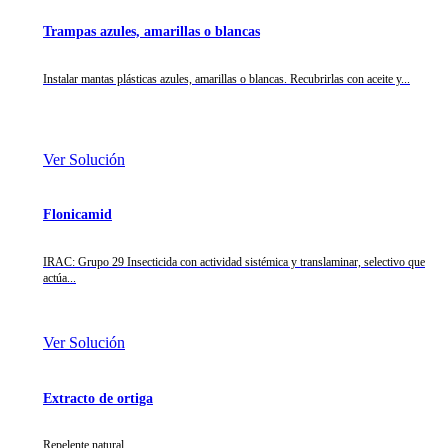
Trampas azules, amarillas o blancas
Instalar mantas plásticas azules, amarillas o blancas. Recubrirlas con aceite y...
Ver Solución
Flonicamid
IRAC: Grupo 29 Insecticida con actividad sistémica y translaminar, selectivo que
actúa...
Ver Solución
Extracto de ortiga
Repelente natural