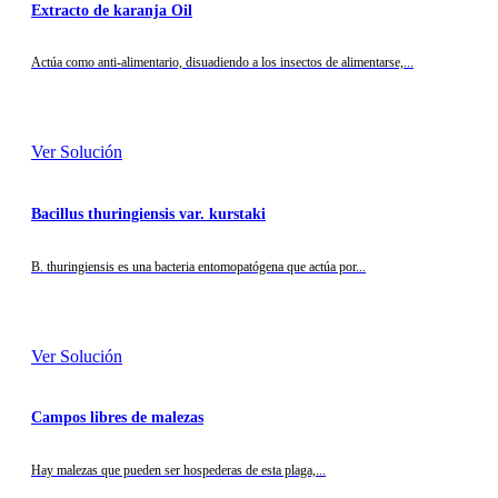
Extracto de karanja Oil
Actúa como anti-alimentario, disuadiendo a los insectos de alimentarse,...
Ver Solución
Bacillus thuringiensis var. kurstaki
B. thuringiensis es una bacteria entomopatógena que actúa por...
Ver Solución
Campos libres de malezas
Hay malezas que pueden ser hospederas de esta plaga,...