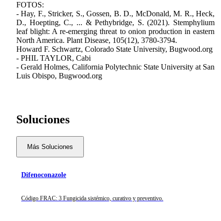
FOTOS:
- Hay, F., Stricker, S., Gossen, B. D., McDonald, M. R., Heck,
D., Hoepting, C., ... & Pethybridge, S. (2021). Stemphylium
leaf blight: A re-emerging threat to onion production in eastern
North America. Plant Disease, 105(12), 3780-3794.
Howard F. Schwartz, Colorado State University, Bugwood.org
- PHIL TAYLOR, Cabi
- Gerald Holmes, California Polytechnic State University at San
Luis Obispo, Bugwood.org
Soluciones
Más Soluciones
Difenoconazole
Código FRAC: 3 Fungicida sistémico, curativo y preventivo.