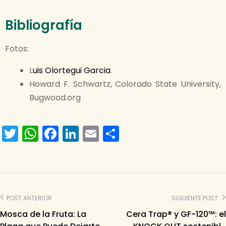
Bibliografía
Fotos:
L
uis Olortegui Garcia
.
Howard F. Schwartz, Colorado State University,
Bugwood.org
T
W
F
Li
E
S
w
h
a
n
m
h
itt
a
c
k
ai
ar
er
ts
e
e
l
e
A
b
dI
POST ANTERIOR
SIGUIENTE POST
p
o
n
Mosca de la Fruta: La
Cera Trap® y GF-120™: el