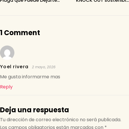
p
o
Plaga que Puede Dejarte
KNOCK OUT sostenible
sin Cosecha
para combatir la mosca
k
de la fruta
1 Comment
Yoel rivera
2 mayo, 2026
Me gusta informarme mas
Reply
Deja una respuesta
Tu dirección de correo electrónico no será publicada.
Los campos obligatorios están marcados con
*