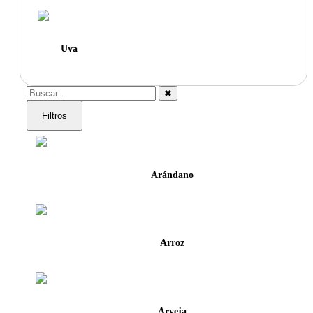
Uva
✖
Filtros
Arándano
Arroz
Arveja