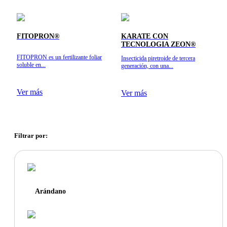
FITOPRON®
KARATE CON
TECNOLOGIA ZEON®
FITOPRON es un fertilizante foliar
Insecticida piretroide de tercera
soluble en...
generación, con una...
Ver más
Ver más
Filtrar por:
Arándano