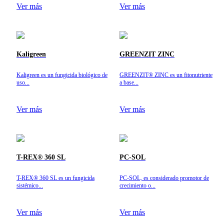
Ver más
Ver más
Kaligreen
GREENZIT ZINC
Kaligreen es un fungicida biológico de
GREENZIT® ZINC es un fitonutriente
uso...
a base...
Ver más
Ver más
T-REX® 360 SL
PC-SOL
T-REX® 360 SL es un fungicida
PC-SOL, es considerado promotor de
sistémico...
crecimiento o...
Ver más
Ver más