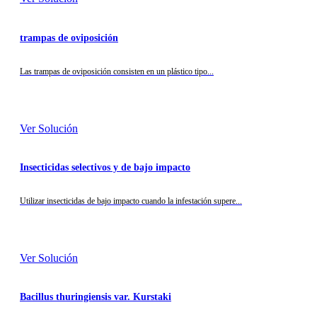
trampas de oviposición
Las trampas de oviposición consisten en un plástico tipo...
Ver Solución
Insecticidas selectivos y de bajo impacto
Utilizar insecticidas de bajo impacto cuando la infestación supere...
Ver Solución
Bacillus thuringiensis var. Kurstaki