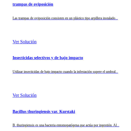
trampas de oviposición
Las trampas de oviposición consisten en un plástico tipo arpillera instalado...
Ver Solución
Insecticidas selectivos y de bajo impacto
Utilizar insecticidas de bajo impacto cuando la infestación supere el umbral...
Ver Solución
Bacillus thuringiensis var. Kurstaki
B. thuringiensis es una bacteria entomopatógena que actúa por ingestión. Al...