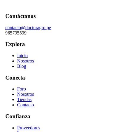
Contáctanos
contacto@doctoragro.pe
965795599
Explora
Inicio
Nosotros
Blog
Conecta
Foro
Nosotros
Tiendas
Contacto
Confianza
Proveedores