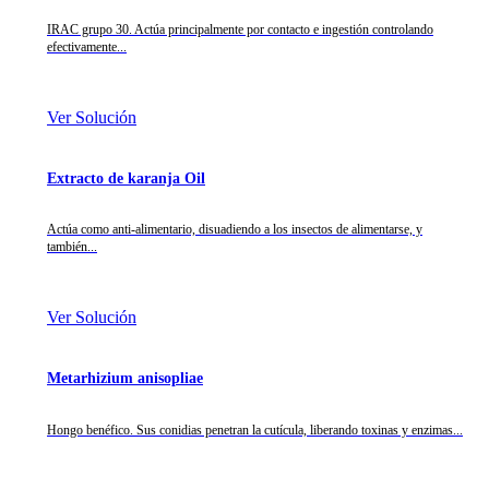
IRAC grupo 30. Actúa principalmente por contacto e ingestión controlando
efectivamente...
Ver Solución
Extracto de karanja Oil
Actúa como anti-alimentario, disuadiendo a los insectos de alimentarse, y
también...
Ver Solución
Metarhizium anisopliae
Hongo benéfico. Sus conidias penetran la cutícula, liberando toxinas y enzimas...