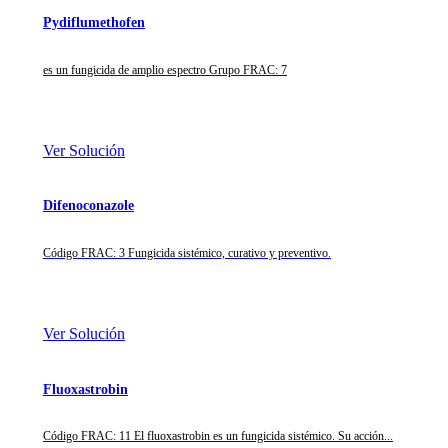
Pydiflumethofen
es un fungicida de amplio espectro Grupo FRAC: 7
Ver Solución
Difenoconazole
Código FRAC: 3 Fungicida sistémico, curativo y preventivo.
Ver Solución
Fluoxastrobin
Código FRAC: 11 El fluoxastrobin es un fungicida sistémico. Su acción...