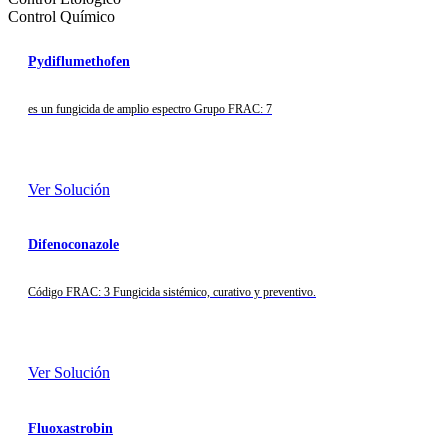
Control Químico
Pydiflumethofen
es un fungicida de amplio espectro Grupo FRAC: 7
Ver Solución
Difenoconazole
Código FRAC: 3 Fungicida sistémico, curativo y preventivo.
Ver Solución
Fluoxastrobin