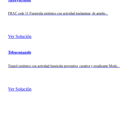
Azoxystrobin
FRAC code 11 Fungicida sistémico con actividad traslaminar, de amplio...
Ver Solución
Tebuconazole
Triazol sistémico con actividad fungicida preventiva, curativa y erradicante Modo...
Ver Solución