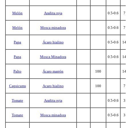
Melón
Arañita roja
0.5-0.6
7
Melón
Mosca minadora
0.5-0.6
7
Papa
Ácaro hialino
0.5-0.6
14
Papa
Mosca Minadora
0.5-0.6
14
Palto
Ácaro marrón
100
14
Capsicums
Acaro hialino
100
7
Tomate
Arañita roja
0.5-0.6
3
Tomate
Mosca minadora
0.5-0.6
3