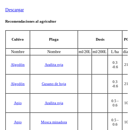
Descargar
Recomendaciones al agricultor
Cultivo
Plaga
Dosis
PC
Nombre
Nombre
ml/20L
ml/200L
L/ha
días
0.3
Algodón
Arañita roja
21
-0.6
0.3
Algodón
Gusano de hoja
21
-0.6
0.5 -
Apio
Arañita roja
10
0.6
0.5 -
Apio
Mosca minadora
10
0.6