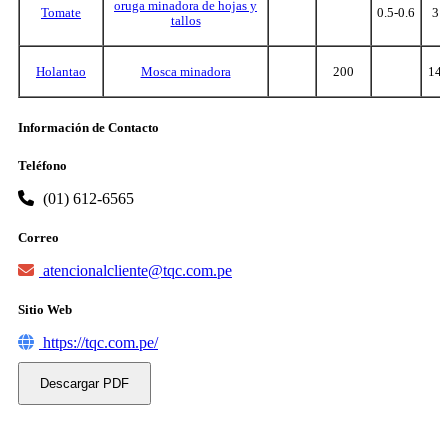
oruga minadora de hojas y
Tomate
0.5-0.6
3
tallos
Holantao
Mosca minadora
200
14
Información de Contacto
Teléfono
(01) 612-6565
Correo
atencionalcliente@tqc.com.pe
Sitio Web
https://tqc.com.pe/
Descargar PDF