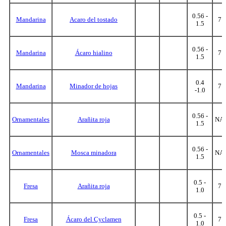
0.56 -
Mandarina
Acaro del tostado
7
1.5
0.56 -
Mandarina
Ácaro hialino
7
1.5
0.4
Mandarina
Minador de hojas
7
-1.0
0.56 -
Ornamentales
Arañita roja
NA
1.5
0.56 -
Ornamentales
Mosca minadora
NA
1.5
0.5 -
Fresa
Arañita roja
7
1.0
0.5 -
Fresa
Ácaro del Cyclamen
7
1.0