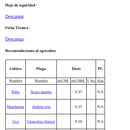
Hoja de seguridad -
Descargar
Ficha Técnica -
Descargar
Recomendaciones al agricultor
Cultivo
Plaga
Dosis
PC
Nombre
Nombre
ml/20L
ml/200L
L/ha
días
Palto
Ácaro marrón
0.35
N.A
Mandarina
Arañita roja
0.35
N.A
Uva
Chanchito blanco
0.50
N.A