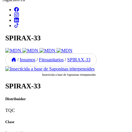
SPIRAX-33
/
Insumos
/
Fitosanitarios
/
SPIRAX-33
Insecticida a base de Saponinas triterpenoides
Previous
Next
SPIRAX-33
Distribuidor
TQC
Clase