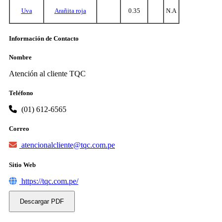
Uva
Arañita roja
0.35
N.A
Información de Contacto
Nombre
Atención al cliente TQC
Teléfono
(01) 612-6565
Correo
atencionalcliente@tqc.com.pe
Sitio Web
https://tqc.com.pe/
Descargar PDF