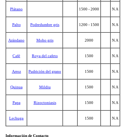
Plátano
1500 - 2000
N.A
Palto
Podredumbre gris
1200 - 1500
N.A
Arándano
Moho gris
2000
N.A
Café
Roya del cafeto
1500
N.A
Arroz
Pudrición del grano
1500
N.A
Quinua
Mildiu
1500
N.A
Papa
Rizoctoniasis
1500
N.A
Lechuga
1500
N.A
Información de Contacto