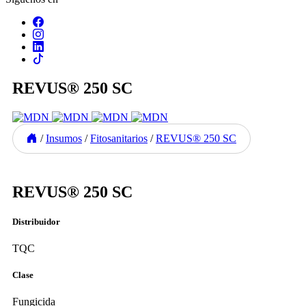
REVUS® 250 SC
/
Insumos
/
Fitosanitarios
/
REVUS® 250 SC
Previous
Next
REVUS® 250 SC
Distribuidor
TQC
Clase
Fungicida