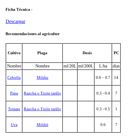
Ficha Técnica -
Descargar
Recomendaciones al agricultor
Cultivo
Plaga
Dosis
PC
Nombre
Nombre
ml/20L
ml/200L
L/ha
días
Cebolla
Mildiu
0.6 – 0.7
14
Papa
Rancha o Tizón tardío
0.3 - 0.4
7
Tomate
Rancha o Tizón tardío
0.3 - 0.5
1
Uva
Mildiú
0.6
7