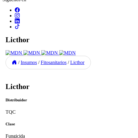
Licthor
/
Insumos
/
Fitosanitarios
/
Licthor
Previous
Next
Licthor
Distribuidor
TQC
Clase
Fungicida