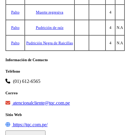
Palto
Muerte regresiva
4
Palto
Pudrición de raíz
4
N.A
Palto
Pudrición Negra de Raicillas
4
N.A
Información de Contacto
Teléfono
(01) 612-6565
Correo
atencionalcliente@tqc.com.pe
Sitio Web
https://tqc.com.pe/