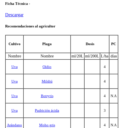
Ficha Técnica -
Descargar
Recomendaciones al agricultor
Cultivo
Plaga
Dosis
PC
Nombre
Nombre
ml/20L
ml/200L
L/ha
días
Uva
Oídio
4
Uva
Mildiú
4
Uva
Botrytis
4
N.A
Uva
Pudrición ácida
3
Arándano
Moho gris
4
N.A