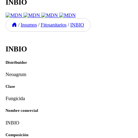
INBIO
/
Insumos
/
Fitosanitarios
/
INBIO
Previous
Next
INBIO
Distribuidor
Neoagrum
Clase
Fungicida
Nombre comercial
INBIO
Composición