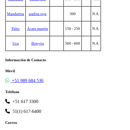
Mandarina
arañita roja
300
N.A.
Palto
Ácaro marrón
150 - 250
N.A.
Uva
Botrytis
500 - 600
N.A.
Información de Contacto
Móvil
+51 989 684 536
Teléfono
+51 617 3300
51(1) 617-6400
Correo