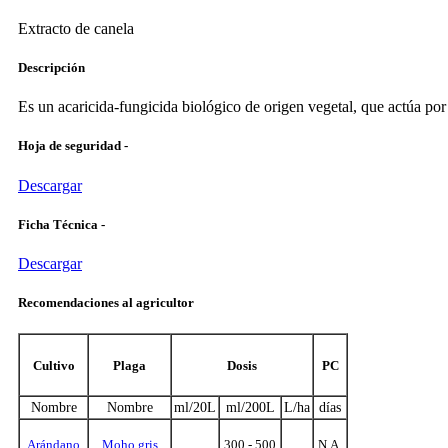
Extracto de canela
Descripción
Es un acaricida-fungicida biológico de origen vegetal, que actúa po
Hoja de seguridad -
Descargar
Ficha Técnica -
Descargar
Recomendaciones al agricultor
Cultivo
Plaga
Dosis
PC
Nombre
Nombre
ml/20L
ml/200L
L/ha
días
Arándano
Moho gris
300 - 500
N.A.