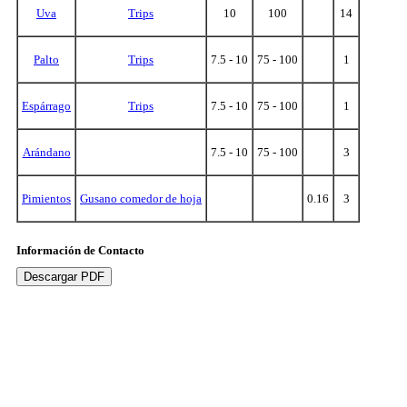
Uva
Trips
10
100
14
Palto
Trips
7.5 - 10
75 - 100
1
Espárrago
Trips
7.5 - 10
75 - 100
1
Arándano
7.5 - 10
75 - 100
3
Pimientos
Gusano comedor de hoja
0.16
3
Información de Contacto
Descargar PDF