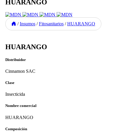
HUARANGO
/
Insumos
/
Fitosanitarios
/
HUARANGO
Previous
Next
HUARANGO
Distribuidor
Cinnamon SAC
Clase
Insecticida
Nombre comercial
HUARANGO
Composición