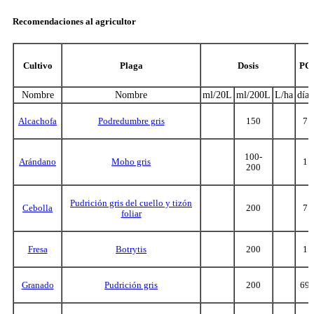
Recomendaciones al agricultor
Cultivo
Plaga
Dosis
PC
Nombre
Nombre
ml/20L
ml/200L
L/ha
días
Alcachofa
Podredumbre gris
150
7
100-
Arándano
Moho gris
1
200
Pudrición gris del cuello y tizón
Cebolla
200
7
foliar
Fresa
Botrytis
200
1
Granado
Pudrición gris
200
69