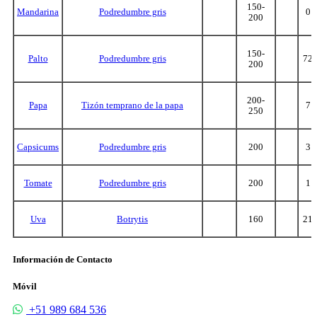
150-
Mandarina
Podredumbre gris
0
200
150-
Palto
Podredumbre gris
72
200
200-
Papa
Tizón temprano de la papa
7
250
Capsicums
Podredumbre gris
200
3
Tomate
Podredumbre gris
200
1
Uva
Botrytis
160
21
Información de Contacto
Móvil
+51 989 684 536