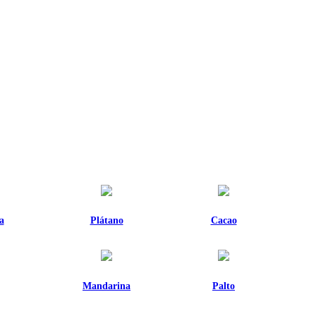
a
Plátano
Cacao
Mandarina
Palto