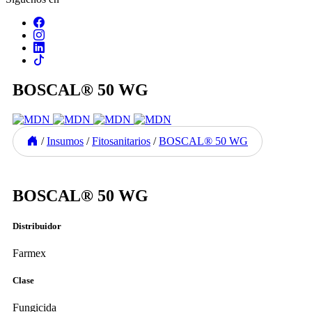
BOSCAL® 50 WG
/
Insumos
/
Fitosanitarios
/
BOSCAL® 50 WG
Previous
Next
BOSCAL® 50 WG
Distribuidor
Farmex
Clase
Fungicida