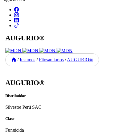
AUGURIO®
/
Insumos
/
Fitosanitarios
/
AUGURIO®
Previous
Next
AUGURIO®
Distribuidor
Silvestre Perú SAC
Clase
Fungicida