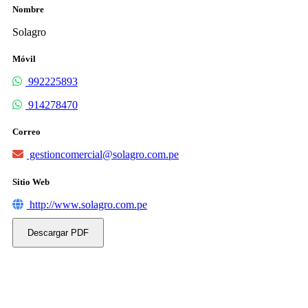
Nombre
Solagro
Móvil
992225893
914278470
Correo
gestioncomercial@solagro.com.pe
Sitio Web
http://www.solagro.com.pe
Descargar PDF