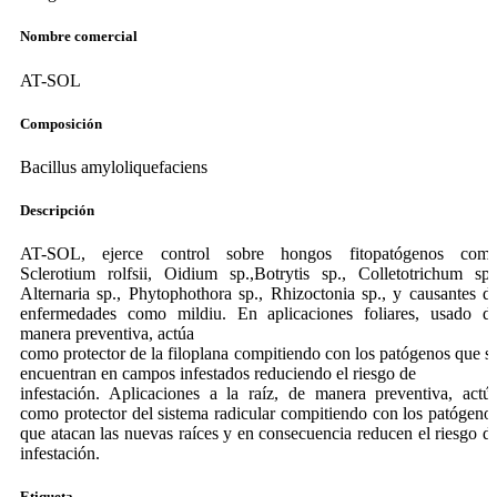
Nombre comercial
AT-SOL
Composición
Bacillus amyloliquefaciens
Descripción
AT-SOL, ejerce control sobre hongos fitopatógenos com
Sclerotium rolfsii, Oidium sp.,Botrytis sp., Colletotrichum sp.
Alternaria sp., Phytophothora sp., Rhizoctonia sp., y causantes d
enfermedades como mildiu. En aplicaciones foliares, usado d
manera preventiva, actúa
como protector de la filoplana compitiendo con los patógenos que s
encuentran en campos infestados reduciendo el riesgo de
infestación. Aplicaciones a la raíz, de manera preventiva, actú
como protector del sistema radicular compitiendo con los patógeno
que atacan las nuevas raíces y en consecuencia reducen el riesgo d
infestación.
Etiqueta -