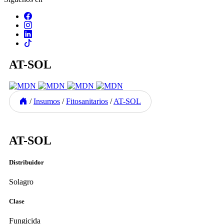
AT-SOL
/
Insumos
/
Fitosanitarios
/
AT-SOL
Previous
Next
AT-SOL
Distribuidor
Solagro
Clase
Fungicida