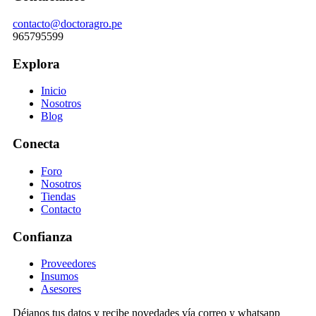
contacto@doctoragro.pe
965795599
Explora
Inicio
Nosotros
Blog
Conecta
Foro
Nosotros
Tiendas
Contacto
Confianza
Proveedores
Insumos
Asesores
Déjanos tus datos y recibe novedades vía correo y whatsapp