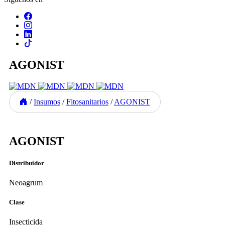
AGONIST
/
Insumos
/
Fitosanitarios
/
AGONIST
Previous
Next
AGONIST
Distribuidor
Neoagrum
Clase
Insecticida