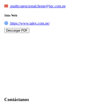
mailto:atencionalcliente@tqc.com.pe
Sitio Web
https://www.talex.com.pe/
Descargar PDF
Contáctanos