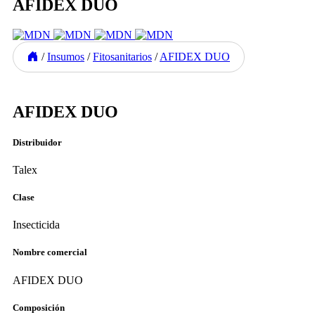
AFIDEX DUO
/
Insumos
/
Fitosanitarios
/
AFIDEX DUO
Previous
Next
AFIDEX DUO
Distribuidor
Talex
Clase
Insecticida
Nombre comercial
AFIDEX DUO
Composición