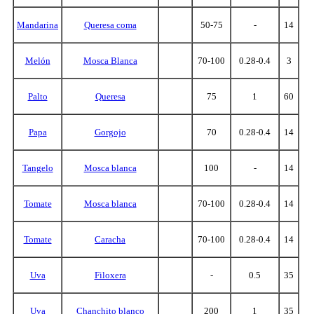
Mandarina
Queresa coma
50-75
-
14
Melón
Mosca Blanca
70-100
0.28-0.4
3
Palto
Queresa
75
1
60
Papa
Gorgojo
70
0.28-0.4
14
Tangelo
Mosca blanca
100
-
14
Tomate
Mosca blanca
70-100
0.28-0.4
14
Tomate
Caracha
70-100
0.28-0.4
14
Uva
Filoxera
-
0.5
35
Uva
Chanchito blanco
200
1
35