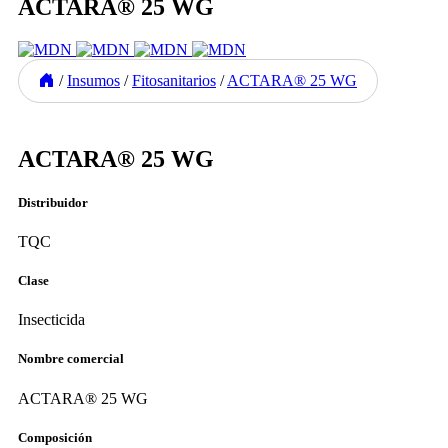
ACTARA® 25 WG
/
Insumos
/
Fitosanitarios
/
ACTARA® 25 WG
Previous
Next
ACTARA® 25 WG
Distribuidor
TQC
Clase
Insecticida
Nombre comercial
ACTARA® 25 WG
Composición