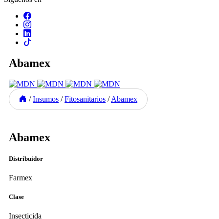
Abamex
/
Insumos
/
Fitosanitarios
/
Abamex
Previous
Next
Abamex
Distribuidor
Farmex
Clase
Insecticida