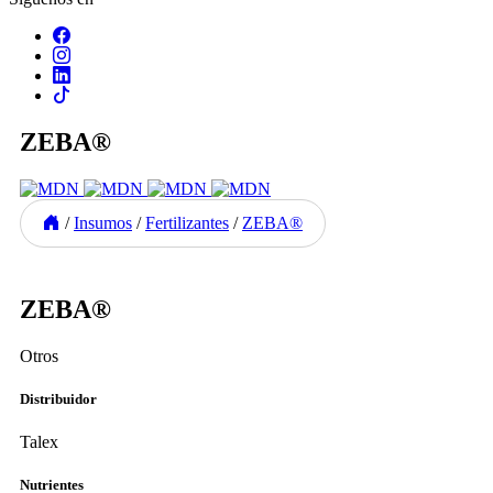
ZEBA®
/
Insumos
/
Fertilizantes
/
ZEBA®
Previous
Next
ZEBA®
Otros
Distribuidor
Talex
Nutrientes