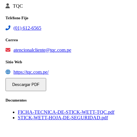
TQC
Teléfono Fijo
(01) 612-6565
Correo
atencionalcliente@tqc.com.pe
Sitio Web
https://tqc.com.pe/
Descargar PDF
Documentos
FICHA-TECNICA-DE-STICK-WETT-TQC.pdf
STICK-WETT-HOJA-DE-SEGURIDAD.pdf