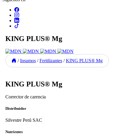
KING PLUS® Mg
/
Insumos
/
Fertilizantes
/
KING PLUS® Mg
Previous
Next
KING PLUS® Mg
Corrector de carencia
Distribuidor
Silvestre Perú SAC
Nutrientes