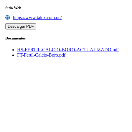
Sitio Web
https://www.talex.com.pe/
Descargar PDF
Documentos
HS-FERTIL-CALCIO-BORO-ACTUALIZADO.pdf
FT-Fertil-Calcio-Boro.pdf