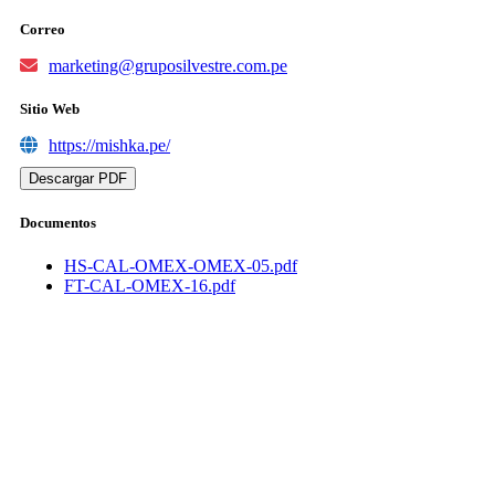
Correo
marketing@gruposilvestre.com.pe
Sitio Web
https://mishka.pe/
Descargar PDF
Documentos
HS-CAL-OMEX-OMEX-05.pdf
FT-CAL-OMEX-16.pdf