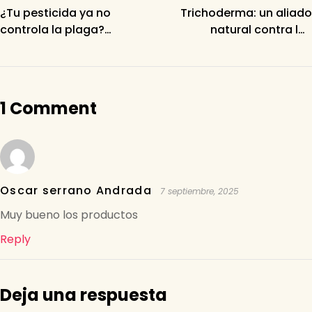
p
o
n
¿Tu pesticida ya no
Trichoderma: un aliado
p
o
controla la plaga?
natural contra las
Aprende a prevenir la
enfermedades de las
k
resistencia de
plantas
los fitosanitarios
1 Comment
Oscar serrano Andrada
7 septiembre, 2025
Muy bueno los productos
Reply
Deja una respuesta