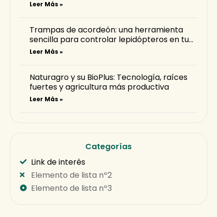
Leer Más »
Trampas de acordeón: una herramienta
sencilla para controlar lepidópteros en tu
cultivo
Leer Más »
Naturagro y su BioPlus: Tecnología, raíces
fuertes y agricultura más productiva
Leer Más »
Categorías
Link de interés
Elemento de lista nº2
Elemento de lista nº3